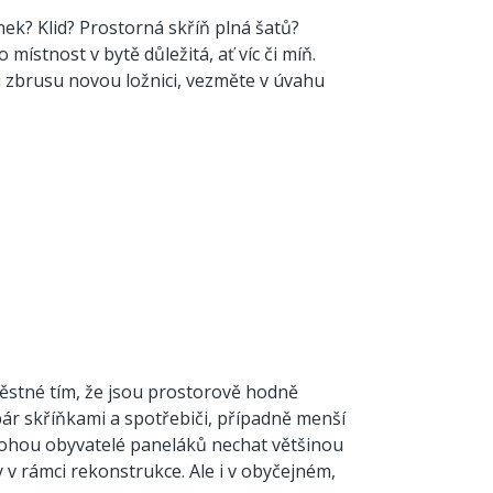
nek? Klid? Prostorná skříň plná šatů?
místnost v bytě důležitá, ať víc či míň.
i zbrusu novou ložnici, vezměte v úvahu
stné tím, že jsou prostorově hodně
pár skříňkami a spotřebiči, případně menší
i mohou obyvatelé paneláků nechat většinou
 v rámci rekonstrukce. Ale i v obyčejném,