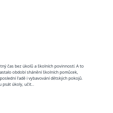
stný čas bez úkolů a školních povinností. A to
. Nastalo období shánění školních pomůcek,
neposlední řadě i vybavování dětských pokojů.
u psát úkoly, učit…