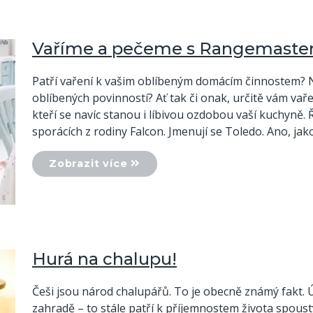
Vaříme a pečeme s Rangemaster
Patří vaření k vašim oblíbeným domácím činnostem? N
oblíbených povinností? Ať tak či onak, určitě vám vaře
kteří se navíc stanou i líbivou ozdobou vaší kuchyně. Ř
sporácích z rodiny Falcon. Jmenují se Toledo. Ano, ja
Zobrazit více
Hurá na chalupu!
Češi jsou národ chalupářů. To je obecně známý fakt. Ú
zahradě – to stále patří k příjemnostem života spoust