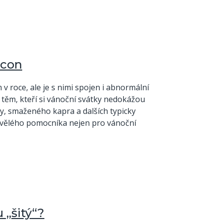
lcon
v roce, ale je s nimi spojen i abnormální
k těm, kteří si vánoční svátky nedokážou
, smaženého kapra a dalších typicky
skvělého pomocníka nejen pro vánoční
 „šitý“?