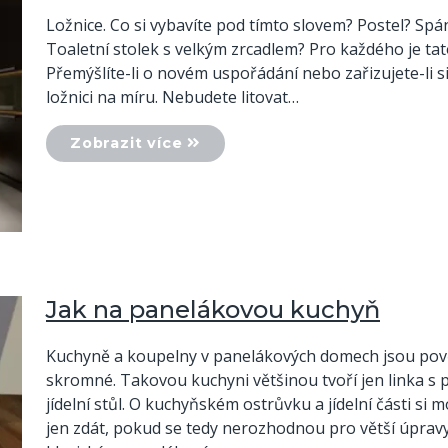
Ložnice. Co si vybavíte pod tímto slovem? Postel? Spá
Toaletní stolek s velkým zrcadlem? Pro každého je tato 
Přemýšlíte-li o novém uspořádání nebo zařizujete-li s
ložnici na míru. Nebudete litovat…
Zobrazit více
Jak na panelákovou kuchyň
Kuchyně a koupelny v panelákových domech jsou pově
skromné. Takovou kuchyni většinou tvoří jen linka s 
jídelní stůl. O kuchyňském ostrůvku a jídelní části s
jen zdát, pokud se tedy nerozhodnou pro větší úpravy