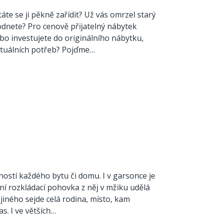
táte se ji pěkně zařídit? Už vás omrzel starý
odnete? Pro cenově přijatelný nábytek
bo investujete do originálního nábytku,
ktuálních potřeb? Pojďme…
ností každého bytu či domu. I v garsonce je
tní rozkládací pohovka z něj v mžiku udělá
i jiného sejde celá rodina, místo, kam
s. I ve větších…