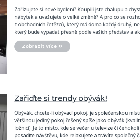
Zařizujete si nové bydlení? Koupili jste chalupu a chys
nábytek a uvažujete o velké změně? A pro co se rozh
z obchodních řetězců, který má doma každý druhý, ne
který bude vypadat přesně podle vašich představ a a
Zobrazit více
Zařiďte si trendy obývák!
Obývák, chcete-li obývací pokoj, je společenskou míst
většinou jediný pokoj řešený spíše jako obývák (kvali
ložnici). Je to místo, kde se večer u televize či čehokol
posadíte návštěvu, kde relaxujete a trávíte společný ča