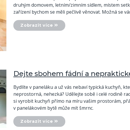
druhým domovem, letním/zimním sídlem, místem setkává
zařízení bychom se měli pečlivě věnovat. Možná se 
Zobrazit více
Dejte sbohem fádní a nepraktick
Bydlíte v paneláku a už vás nebaví typická kuchyň, kt
neprostorná, nehezká? Udělejte sobě i celé rodině rad
si vyrobit kuchyň přímo na míru vašim prostorám, př
v panelákovém bytě může mít šmrnc.
Zobrazit více