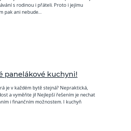
ní s rodinou i přáteli. Proto i jejímu
vám pak ani nebude…
é panelákové kuchyni!
erá je v každém bytě stejná? Nepraktická,
ost a vyměňte ji! Nejlepší řešením je nechat
áním i finančním možnostem. I kuchyň