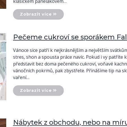
klasickém panelákovém…
Zobrazit více
Pečeme cukroví se sporákem Fa
Vánoce sice patří k nejkrásnějším a největším svátkům 
stres, shon a spousta práce navíc. Pokud i vy patříte 
představit bez doma pečeného cukroví, voňavé kachny
vánočních pokrmů, pak zbystřete. Přinášíme tip na 
vaření…
Zobrazit více
Nábytek z obchodu, nebo na míru