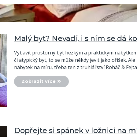
Malý byt? Nevadí, i s ním se dá ko
Vybavit prostorný byt hezkým a praktickým nábytkem n
či atypický byt, to se může někdy jevit jako oříšek. A
nábytek na míru, třeba ten z truhlářství Roháč & Fejta
Zobrazit více
Dopřejte si spánek v ložnici na m